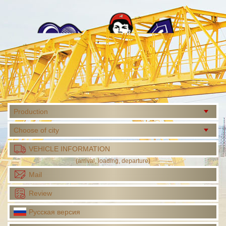
Production
Choose of city
VEHICLE INFORMATION
(arrival, loading, departure)
Mail
Review
Русская версия