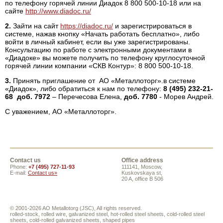
по телефону горячей линии Диадок 8 800 500-10-18 или на
сайте
http://www.diadoc.ru/
2.
Зайти на сайт
https://diadoc.ru/
и зарегистрироваться в
системе, нажав кнопку «Начать работать бесплатно», либо
войти в личный кабинет, если вы уже зарегистрированы.
Консультацию по работе с электронными документами в
«Диадоке» вы можете получить по телефону круглосуточной
горячей линии компании «СКВ Контур»: 8 800 500-10-18.
3.
Принять приглашение от АО «Металлоторг».в системе
«Диадок», либо обратиться к нам по телефону:
8 (495) 232-21-
68
доб.
7972
– Перечесова Елена,
доб.
7780
- Морев Андрей.
С уважением, АО «Металлоторг».
Contact us
Office address
Phone:
+7 (495) 727-11-93
111141, Moscow,
E-mail:
Contact us»
Kuskovskaya st,
20 A, office B 506
© 2001-2026 AO Metallotorg (JSC), All rights reserved.
rolled-stock, rolled wire, galvanized steel, hot-rolled steel sheets, cold-rolled steel
sheets, cold-rolled galvanized sheets, shaped pipes