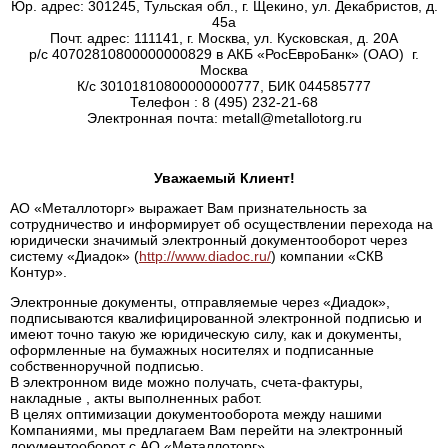
Юр. адрес: 301245, Тульская обл., г. Щекино, ул. Декабристов, д.
45а
Почт. адрес: 111141, г. Москва, ул. Кусковская, д. 20А
р/с 40702810800000000829 в АКБ «РосЕвроБанк» (ОАО) г.
Москва
К/с 30101810800000000777, БИК 044585777
Телефон : 8 (495) 232-21-68
Электронная почта: metall@metallotorg.ru
Уважаемый Клиент!
АО «Металлоторг» выражает Вам признательность за
сотрудничество и информирует об осуществлении перехода на
юридически значимый электронный документооборот через
систему «Диадок» (
http://www.diadoc.ru/
) компании «СКВ
Контур».
Электронные документы, отправляемые через «Диадок»,
подписываются квалифицированной электронной подписью и
имеют точно такую же юридическую силу, как и документы,
оформленные на бумажных носителях и подписанные
собственноручной подписью.
В электронном виде можно получать, счета-фактуры,
накладные , акты выполненных работ.
В целях оптимизации документооборота между нашими
Компаниями, мы предлагаем Вам перейти на электронный
документооборот с АО «Металлоторг».